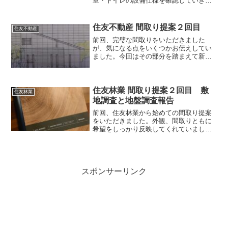
室・トイレの設備仕様を確認していきま
す。設備はすべて標準仕様の中から選び
ました。キッチンと洗面台は住友不動産
オリジナルキッチン、住友不動産オリジ
住友不動産 間取り提案２回目
住友不動産
ナル洗面台を。浴室は積水ホームテク
前回、完璧な間取りをいただきました
ノ、トイレはパナソニックを選びまし
が、気になる点をいくつかお伝えしてい
た。
ました。今回はその部分を踏まえて新た
な提案をいただけるということでお伺い
しました。どんな案がもらえるかかなり
楽しみです。
住友林業 間取り提案２回目 敷
住友林業
地調査と地盤調査報告
前回、住友林業から始めての間取り提案
をいただきました。外観、間取りともに
希望をしっかり反映してくれていまし
た。住友不動産さんとはまた違った良さ
を感じるご提案でした。今回は依頼して
いた間取りの修正案と敷地調査と地盤調
査の報告をいただきました。
スポンサーリンク