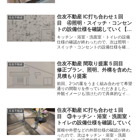
とでお伺いしてきました。住友林業は木
をふんだんに使った家のイメージなので
楽しみです。
住友不動産 IC打ち合わせ１回
住友不動産
目 ④照明・スイッチ・コンセン
トの設備仕様を確認していく【照
明編】
キッチン・浴室・洗面室・トイレの設備
仕様の確認が終わったので、次は照明・
スイッチ・コンセントの設備仕様を確認
していきます。照明は最初にご提案いた
だいたものから、間取りが変わったので
何度かやりとりをして修正を繰り返しま
住友不動産 間取り提案５回目
住友不動産
した。
修正プラン、照明、外構を含めた
見積もり提案
前回、2つの案をうまく組み合わせて希望
通りの間取りを作っていただきました。
外観イメージも頂けたので具体的なイメ
ージも固まってきてます。一部修正のお
願いをさせていただいていたので、その
部分の確認させていただき、問題なけれ
住友不動産 IC打ち合わせ１回
住友不動産
ば見積もりもだいたい固まるので、いよ
目 ③キッチン・浴室・洗面室・
いよ費用がわかります。
トイレの設備仕様を確認していく
屋根や外壁などの外部仕様の確認が終わ
ったので、次はキッチン・浴室・洗面