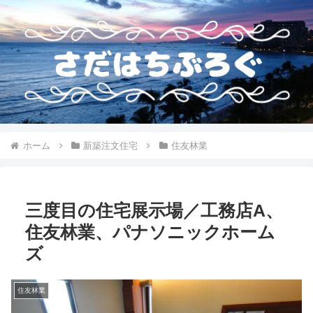
ホーム
新築注文住宅
住友林業
三度目の住宅展示場／工務店A、
住友林業、パナソニックホーム
ズ
住友林業