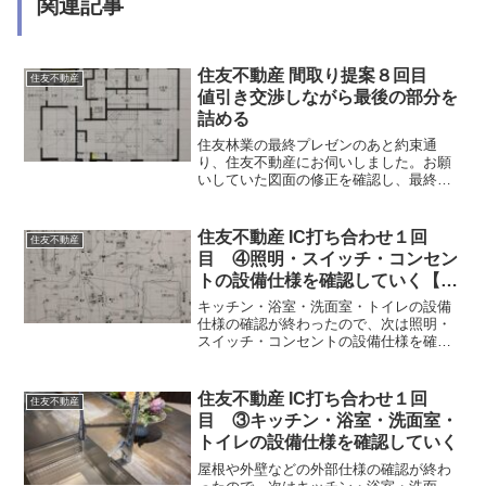
関連記事
住友不動産 間取り提案８回目
住友不動産
値引き交渉しながら最後の部分を
詰める
住友林業の最終プレゼンのあと約束通
り、住友不動産にお伺いしました。お願
いしていた図面の修正を確認し、最終見
積もりを見て最後の交渉です。
住友不動産 IC打ち合わせ１回
住友不動産
目 ④照明・スイッチ・コンセン
トの設備仕様を確認していく【照
明編】
キッチン・浴室・洗面室・トイレの設備
仕様の確認が終わったので、次は照明・
スイッチ・コンセントの設備仕様を確認
していきます。照明は最初にご提案いた
だいたものから、間取りが変わったので
何度かやりとりをして修正を繰り返しま
住友不動産 IC打ち合わせ１回
住友不動産
した。
目 ③キッチン・浴室・洗面室・
トイレの設備仕様を確認していく
屋根や外壁などの外部仕様の確認が終わ