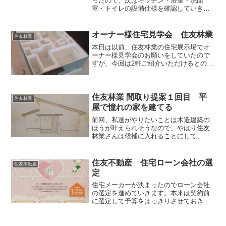
ったので、次はキッチン・浴室・洗面
室・トイレの設備仕様を確認していきま
す。設備はすべて標準仕様の中から選び
ました。キッチンと洗面台は住友不動産
オリジナルキッチン、住友不動産オリジ
オーナー様住宅見学会 住友林業
住友林業
ナル洗面台を。浴室は積水ホームテク
本日は以前、住友林業の住宅展示場でオ
ノ、トイレはパナソニックを選びまし
ーナー様見学会のお願いをしていたので
た。
すが、今回は2軒ご紹介いただけるとのこ
とでお伺いしてきました。住友林業は木
をふんだんに使った家のイメージなので
楽しみです。
住友林業 間取り提案１回目 平
住友林業
屋で憧れの家を建てる
前回、私達がやりたいことは木造建築の
ほうが叶えられそうなので、やはり住友
林業さんは候補に入れることにして、間
取り提案をもらうために申込金を支払い
事前調査の申し込みを行いました。今回
は現地を見ながら詳細を詰めていきたい
住友不動産 住宅ローン会社の選
住友不動産
とのことで現場に来られました。
定
住宅メーカーが決まったのでローン会社
の選定を進めていきます。本来は契約前
に選定して予算をはっきりさせておきた
かったのですが、6月末までに契約を決め
る必要があったため、選定前に契約まで
進めました。